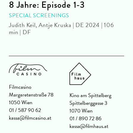
8 Jahre: Episode 1-3
SPECIAL SCREENINGS
J
Judith Keil, Antje Kruska | DE 2024 | 106
min | DF
Filmcasino
Margaretenstraße 78
Kino am Spittelberg
1050 Wien
Spittelberggasse 3
01 / 587 90 62
1070 Wien
kassa@filmcasino.at
01 / 890 72 86
kassa@filmhaus.at