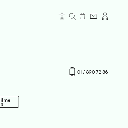
01 / 890 72 86
Filme
 3