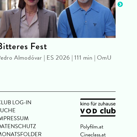
Bitteres Fest
Wel
edro Almodóvar | ES 2026 | 111 min | OmU
BABY
Josep
CLUB LOG-IN
SUCHE
IMPRESSUM
DATENSCHUTZ
Polyfilm.at
MONATSFOLDER
Cineclass.at