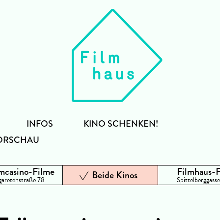
INFOS
KINO SCHENKEN!
ORSCHAU
mcasino-Filme
Filmhaus-
Beide Kinos
aretenstraße 78
Spittelberggasse