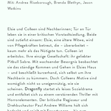
Mit: Andrea Riseborough, Brenda Blethyn, Jason
Watkins
Elsie und Colleen sind Nachbarinnen; Tür an Tür
leben sie in einer britischen Vorstadtsiedlung. Beide
sind zutiefst einsam: Elsie, eine ältere Witwe, wird
von Pflegekräften betreut, die – überarbeitet –
kaum mehr als das Nötigste tun. Colleen ist
arbeitslos. Ihre einzige Gesellschaft: ihr geliebter
Pitbull Sabre. Mit wachsender Besorgnis beobachtet
sie das ständige Kommen und Gehen in Elsies Haus
– und beschließt kurzerhand, sich selbst um ihre
Nachbarin zu kümmern. Doch Colleens Motive sind
womöglich nicht so uneigennützig, wie sie
scheinen.
Dragonfly
startet als leises Sozialdrama
und entfaltet sich zu einem verstörenden Thriller mit
Horrorelementen. Der britische Regisseur und
Drehbuchautor Paul Andrew Williams hält sich
bedeckt und spielt mit Erwartungen – bis zum