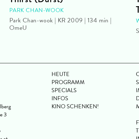
PARK CHAN-WOOK
Park Chan-wook | KR 2009 | 134 min |
OmeU
S
HEUTE
PROGRAMM
SPECIALS
INFOS
lberg
KINO SCHENKEN!
se 3
6
s.at