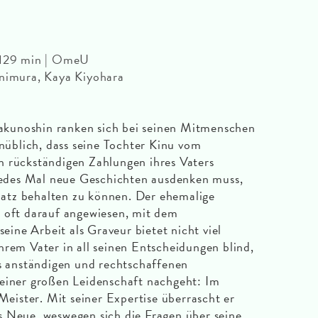
| 129 min | OmeU
unimura, Kaya Kiyohara
kunoshin ranken sich bei seinen Mitmenschen
unüblich, dass seine Tochter Kinu vom
n rückständigen Zahlungen ihres Vaters
 jedes Mal neue Geschichten ausdenken muss,
atz behalten zu können. Der ehemalige
d oft darauf angewiesen, mit dem
ne Arbeit als Graveur bietet nicht viel
hrem Vater in all seinen Entscheidungen blind,
es anständigen und rechtschaffenen
 einer großen Leidenschaft nachgeht: Im
 Meister. Mit seiner Expertise überrascht er
s Neue, weswegen sich die Fragen über seine