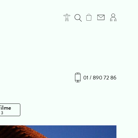
01 / 890 72 86
Filme
 3