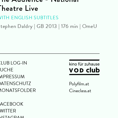
Theatre Live
CINE
Yoel 
WITH ENGLISH SUBTITLES
tephen Daldry | GB 2013 | 176 min | OmeU
CLUB LOG-IN
SUCHE
IMPRESSUM
DATENSCHUTZ
Polyfilm.at
MONATSFOLDER
Cineclass.at
FACEBOOK
TWITTER
INSTAGRAM