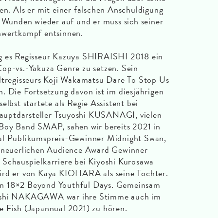
en. Als er mit einer falschen Anschuldigung
e Wunden wieder auf und er muss sich seiner
hwertkampf entsinnen.
ng es Regisseur Kazuya SHIRAISHI 2018 ein
Cop-vs.-Yakuza Genre zu setzen. Sein
ultregisseurs Koji Wakamatsu Dare To Stop Us
. Die Fortsetzung davon ist im diesjährigen
elbst startete als Regie Assistent bei
uptdarsteller Tsuyoshi KUSANAGI, vielen
 Boy Band SMAP, sahen wir bereits 2021 in
al Publikumspreis-Gewinner Midnight Swan,
m neuerlichen Audience Award Gewinner
 Schauspielkarriere bei Kiyoshi Kurosawa
ird er von Kaya KIOHARA als seine Tochter.
x in 18×2 Beyond Youthful Days. Gemeinsam
aishi NAKAGAWA war ihre Stimme auch im
e Fish (Japannual 2021) zu hören.