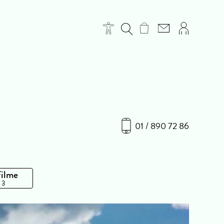
01 / 890 72 86
Filme
 3