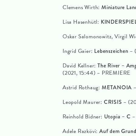
Clemens Wirth:
Miniature Land
Lisa Hasenhütl:
KINDERSPIE
Oskar Salomonowitz, Virgil Wi
Ingrid Gaier:
– 
Lebenszeichen
David Kellner:
The River – Amp
(2021, 15:44) – PREMIERE
Astrid Rothaug:
–
METANOIA
Leopold Maurer:
– (2
CRISIS
Reinhold Bidner:
–
Utopia – C
Adele Razkövi:
Auf dem Grund