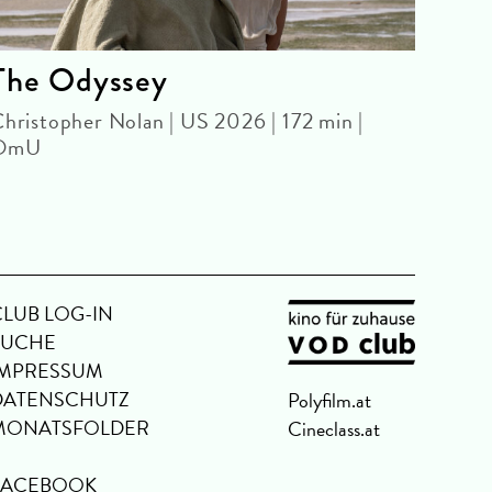
The Odyssey
Bro
hristopher Nolan | US 2026 | 172 min |
WE A
OmU
JARM
Jim J
CLUB LOG-IN
SUCHE
IMPRESSUM
DATENSCHUTZ
Polyfilm.at
MONATSFOLDER
Cineclass.at
FACEBOOK