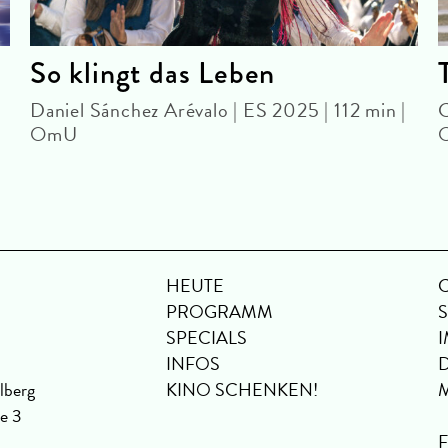
So klingt das Leben
Daniel Sánchez Arévalo | ES 2025 | 112 min |
C
OmU
HEUTE
PROGRAMM
SPECIALS
INFOS
lberg
KINO SCHENKEN!
se 3