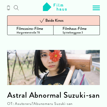
Zum
Inhalt
Beide Kinos
Filmcasino-Filme
Filmhaus-Filme
Margaretenstraße 78
Spittelberggasse 3
Astral Abnormal Suzuki-san
OT: Asutoraru?Abunomaru Suzuki-san