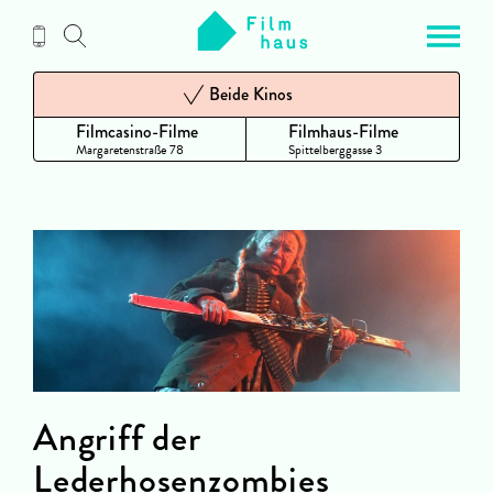
Zum
Inhalt
Beide Kinos
Filmcasino-Filme
Filmhaus-Filme
Margaretenstraße 78
Spittelberggasse 3
Angriff der
Lederhosenzombies