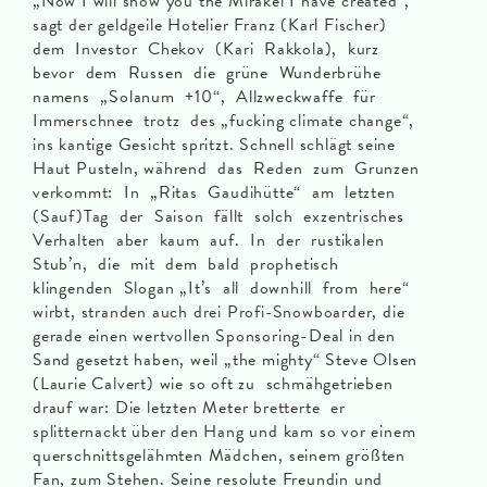
„Now I will show you the Mirakel I have created“,
sagt der geldgeile Hotelier Franz (Karl Fischer)
dem Investor Chekov (Kari Rakkola), kurz
bevor dem Russen die grüne Wunderbrühe
namens „Solanum +10“, Allzweckwaffe für
Immerschnee trotz des „fucking climate change“,
ins kantige Gesicht spritzt. Schnell schlägt seine
Haut Pusteln, während das Reden zum Grunzen
verkommt: In „Ritas Gaudihütte“ am letzten
(Sauf)Tag der Saison fällt solch exzentrisches
Verhalten aber kaum auf. In der rustikalen
Stub’n, die mit dem bald prophetisch
klingenden Slogan „It’s all downhill from here“
wirbt, stranden auch drei Profi-Snowboarder, die
gerade einen wertvollen Sponsoring-Deal in den
Sand gesetzt haben, weil „the mighty“ Steve Olsen
(Laurie Calvert) wie so oft zu schmähgetrieben
drauf war: Die letzten Meter bretterte er
splitternackt über den Hang und kam so vor einem
querschnittsgelähmten Mädchen, seinem größten
Fan, zum Stehen. Seine resolute Freundin und