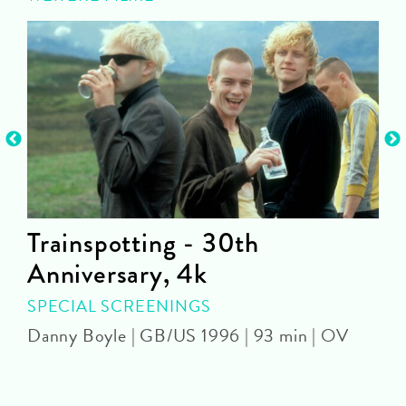
Trainspotting - 30th
Anniversary, 4k
SPECIAL SCREENINGS
Danny Boyle | GB/US 1996 | 93 min | OV
M
D