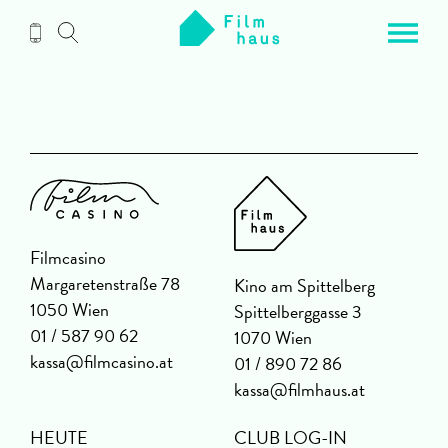
Zum
Inhalt
Filmcasino
Margaretenstraße 78
Kino am Spittelberg
1050 Wien
Spittelberggasse 3
01 / 587 90 62
1070 Wien
kassa@filmcasino.at
01 / 890 72 86
kassa@filmhaus.at
HEUTE
CLUB LOG-IN