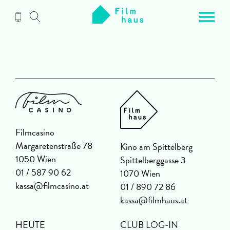
Zum
Inhalt
Filmcasino
Margaretenstraße 78
Kino am Spittelberg
1050 Wien
Spittelberggasse 3
01 / 587 90 62
1070 Wien
kassa@filmcasino.at
01 / 890 72 86
kassa@filmhaus.at
HEUTE
CLUB LOG-IN