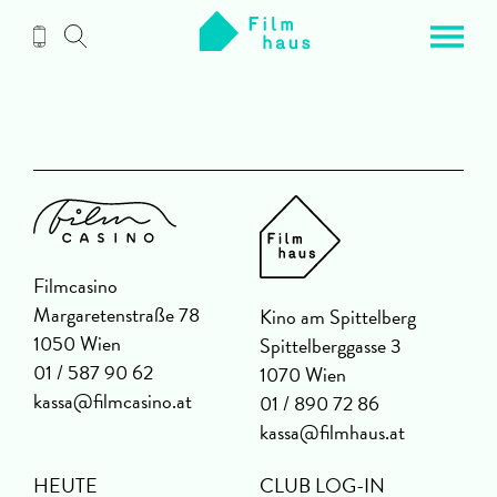
Zum
Inhalt
Filmcasino
Margaretenstraße 78
Kino am Spittelberg
1050 Wien
Spittelberggasse 3
01 / 587 90 62
1070 Wien
kassa@filmcasino.at
01 / 890 72 86
kassa@filmhaus.at
HEUTE
CLUB LOG-IN