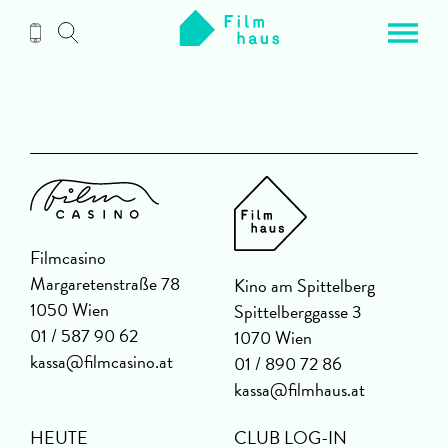
Zum
Inhalt
Filmcasino
Margaretenstraße 78
Kino am Spittelberg
1050 Wien
Spittelberggasse 3
01 / 587 90 62
1070 Wien
kassa@filmcasino.at
01 / 890 72 86
kassa@filmhaus.at
HEUTE
CLUB LOG-IN