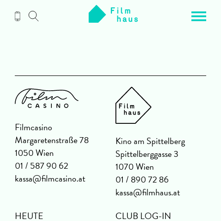
Zum
Inhalt
Filmcasino
Margaretenstraße 78
Kino am Spittelberg
1050 Wien
Spittelberggasse 3
01 / 587 90 62
1070 Wien
kassa@filmcasino.at
01 / 890 72 86
kassa@filmhaus.at
HEUTE
CLUB LOG-IN