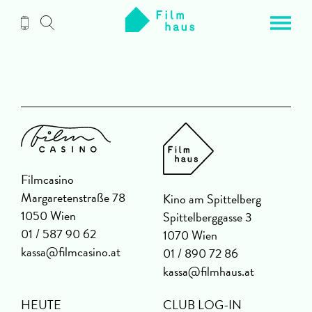
Zum
Inhalt
Filmcasino
Margaretenstraße 78
Kino am Spittelberg
1050 Wien
Spittelberggasse 3
01 / 587 90 62
1070 Wien
kassa@filmcasino.at
01 / 890 72 86
kassa@filmhaus.at
HEUTE
CLUB LOG-IN