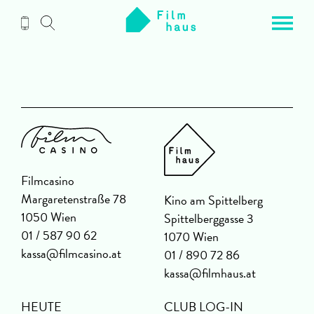
Zum
Inhalt
Filmcasino
Margaretenstraße 78
Kino am Spittelberg
1050 Wien
Spittelberggasse 3
01 / 587 90 62
1070 Wien
kassa@filmcasino.at
01 / 890 72 86
kassa@filmhaus.at
HEUTE
CLUB LOG-IN