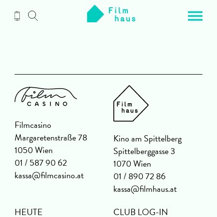
Zum
Inhalt
Filmcasino
Margaretenstraße 78
Kino am Spittelberg
1050 Wien
Spittelberggasse 3
01 / 587 90 62
1070 Wien
kassa@filmcasino.at
01 / 890 72 86
kassa@filmhaus.at
HEUTE
CLUB LOG-IN