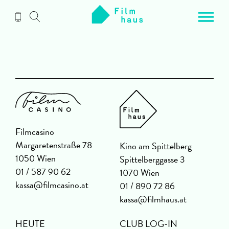
Zum
Inhalt
Filmcasino
Margaretenstraße 78
Kino am Spittelberg
1050 Wien
Spittelberggasse 3
01 / 587 90 62
1070 Wien
kassa@filmcasino.at
01 / 890 72 86
kassa@filmhaus.at
HEUTE
CLUB LOG-IN