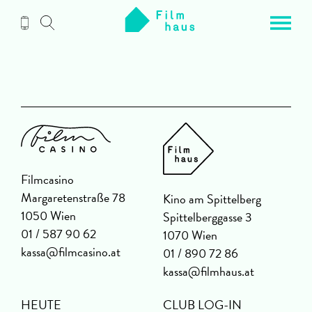
Zum
Inhalt
Filmcasino
Margaretenstraße 78
Kino am Spittelberg
1050 Wien
Spittelberggasse 3
01 / 587 90 62
1070 Wien
kassa@filmcasino.at
01 / 890 72 86
kassa@filmhaus.at
HEUTE
CLUB LOG-IN