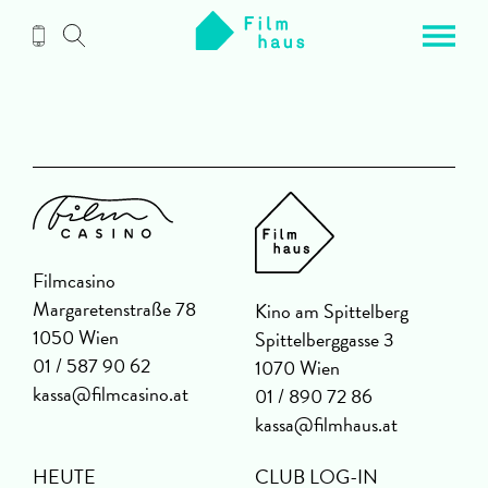
Zum
Inhalt
Filmcasino
Margaretenstraße 78
Kino am Spittelberg
1050 Wien
Spittelberggasse 3
01 / 587 90 62
1070 Wien
kassa@filmcasino.at
01 / 890 72 86
kassa@filmhaus.at
HEUTE
CLUB LOG-IN