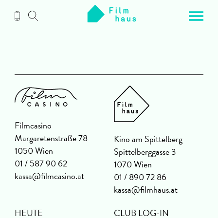
Zum
Inhalt
Filmcasino
Margaretenstraße 78
Kino am Spittelberg
1050 Wien
Spittelberggasse 3
01 / 587 90 62
1070 Wien
kassa@filmcasino.at
01 / 890 72 86
kassa@filmhaus.at
HEUTE
CLUB LOG-IN