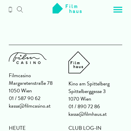
Zum
Inhalt
Filmcasino
Margaretenstraße 78
Kino am Spittelberg
1050 Wien
Spittelberggasse 3
01 / 587 90 62
1070 Wien
kassa@filmcasino.at
01 / 890 72 86
kassa@filmhaus.at
HEUTE
CLUB LOG-IN