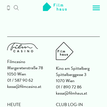
Zum
Inhalt
Filmcasino
Margaretenstraße 78
Kino am Spittelberg
1050 Wien
Spittelberggasse 3
01 / 587 90 62
1070 Wien
kassa@filmcasino.at
01 / 890 72 86
kassa@filmhaus.at
HEUTE
CLUB LOG-IN