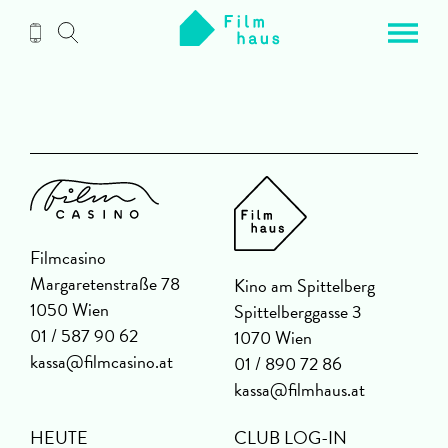
Zum
Inhalt
Filmcasino
Margaretenstraße 78
Kino am Spittelberg
1050 Wien
Spittelberggasse 3
01 / 587 90 62
1070 Wien
kassa@filmcasino.at
01 / 890 72 86
kassa@filmhaus.at
HEUTE
CLUB LOG-IN