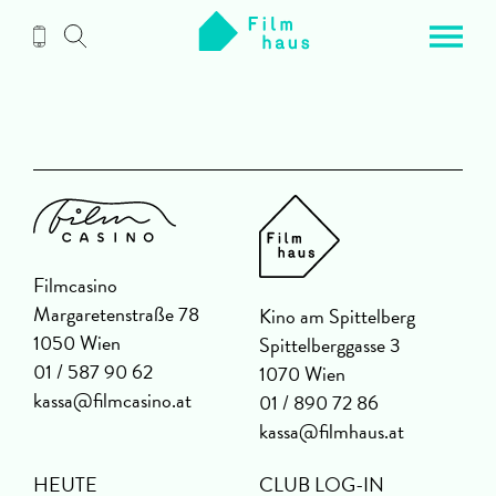
Zum
Inhalt
Filmcasino
Margaretenstraße 78
Kino am Spittelberg
1050 Wien
Spittelberggasse 3
01 / 587 90 62
1070 Wien
kassa@filmcasino.at
01 / 890 72 86
kassa@filmhaus.at
HEUTE
CLUB LOG-IN