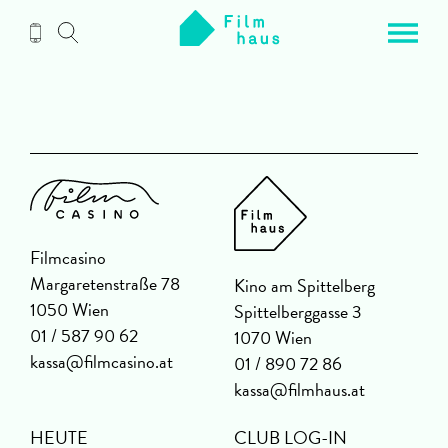
Zum
Inhalt
Filmcasino
Margaretenstraße 78
Kino am Spittelberg
1050 Wien
Spittelberggasse 3
01 / 587 90 62
1070 Wien
kassa@filmcasino.at
01 / 890 72 86
kassa@filmhaus.at
HEUTE
CLUB LOG-IN