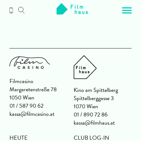
Zum
Inhalt
Filmcasino
Margaretenstraße 78
Kino am Spittelberg
1050 Wien
Spittelberggasse 3
01 / 587 90 62
1070 Wien
kassa@filmcasino.at
01 / 890 72 86
kassa@filmhaus.at
HEUTE
CLUB LOG-IN