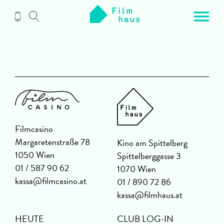
Zum
Inhalt
Filmcasino
Margaretenstraße 78
Kino am Spittelberg
1050 Wien
Spittelberggasse 3
01 / 587 90 62
1070 Wien
kassa@filmcasino.at
01 / 890 72 86
kassa@filmhaus.at
HEUTE
CLUB LOG-IN