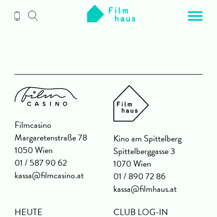
Zum
Inhalt
Filmcasino
Margaretenstraße 78
Kino am Spittelberg
1050 Wien
Spittelberggasse 3
01 / 587 90 62
1070 Wien
kassa@filmcasino.at
01 / 890 72 86
kassa@filmhaus.at
HEUTE
CLUB LOG-IN