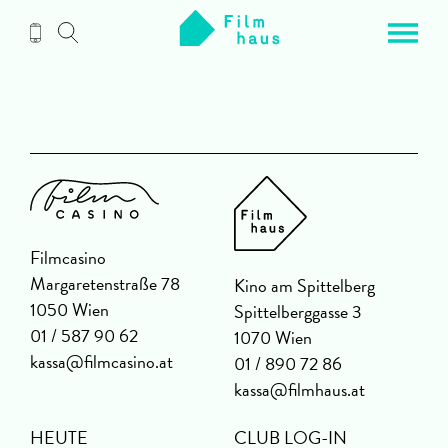
Zum
Inhalt
Filmcasino
Margaretenstraße 78
Kino am Spittelberg
1050 Wien
Spittelberggasse 3
01 / 587 90 62
1070 Wien
kassa@filmcasino.at
01 / 890 72 86
kassa@filmhaus.at
HEUTE
CLUB LOG-IN