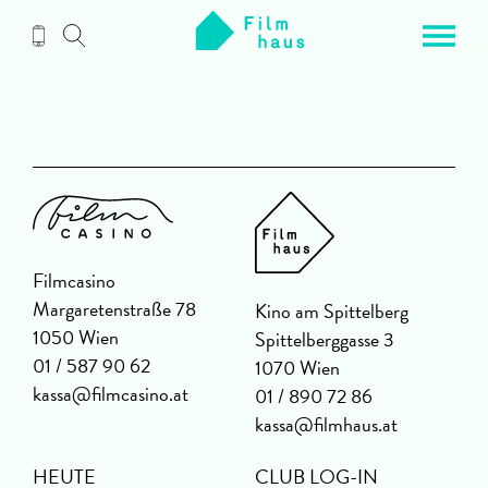
Zum
Inhalt
Filmcasino
Margaretenstraße 78
Kino am Spittelberg
1050 Wien
Spittelberggasse 3
01 / 587 90 62
1070 Wien
kassa@filmcasino.at
01 / 890 72 86
kassa@filmhaus.at
HEUTE
CLUB LOG-IN