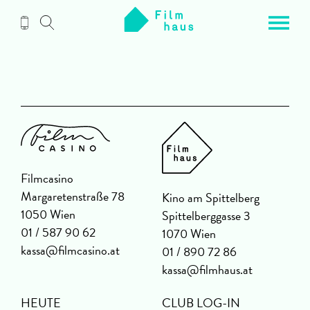
Zum
Inhalt
Filmcasino
Margaretenstraße 78
Kino am Spittelberg
1050 Wien
Spittelberggasse 3
01 / 587 90 62
1070 Wien
kassa@filmcasino.at
01 / 890 72 86
kassa@filmhaus.at
HEUTE
CLUB LOG-IN