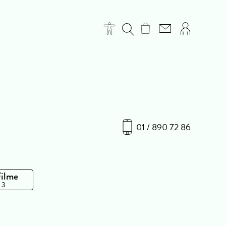
01 / 890 72 86
Filme
 3