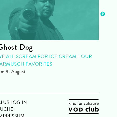
Ghost Dog
Rot
WE ALL SCREAM FOR ICE CREAM - OUR
QUEE
JARMUSCH FAVORITES
Am 10
m 9. August
CLUB LOG-IN
SUCHE
IMPRESSUM