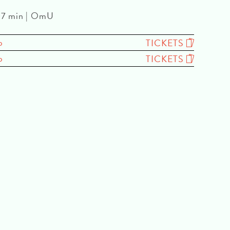
107 min | OmU
o
TICKETS
o
TICKETS