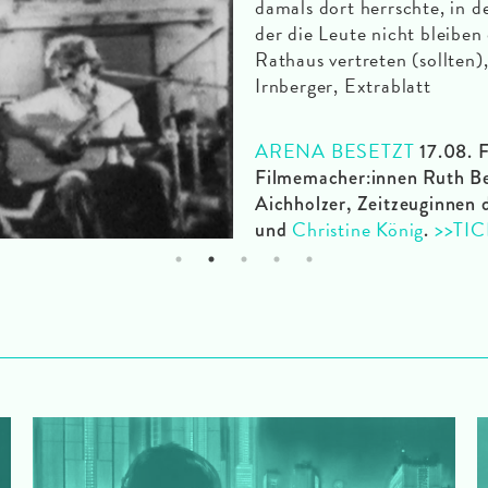
damals dort herrschte, in d
der die Leute nicht bleiben 
Rathaus vertreten (sollten)
Irnberger, Extrablatt
ARENA BESETZT
17.08. 
Filmemacher:innen Ruth Bec
Aichholzer, Zeitzeuginnen 
Christine König
>>TI
und
.
1
2
3
4
5