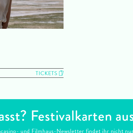
TICKETS
asst? Festivalkarten au
casino- und Filmhaus-Newsletter findet ihr nicht nu