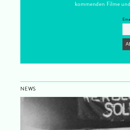
kommenden Filme und F
Ema
NEWS