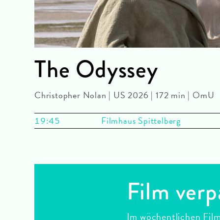
The Odyssey
Christopher Nolan | US 2026 | 172 min | OmU
19:45
Filmhaus Spittelberg
Film verp
Im wöchentlichen Film