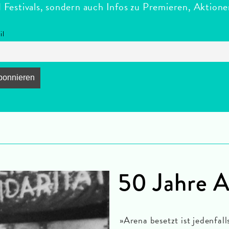
estivals, sondern auch Infos zu Premieren, Aktion
il
50 Jahre 
»Arena besetzt ist jedenfal