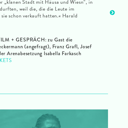
er „klanen Stadt mit Häusa und Wiesn“, in
durften, weil die, die die Leute im
, sie schon verkauft hatten.« Harald
FILM + GESPRÄCH: zu Gast die
kermann (angefragt), Franz Grafl, Josef
der Arenabesetzung Isabella Farkasch
CKETS