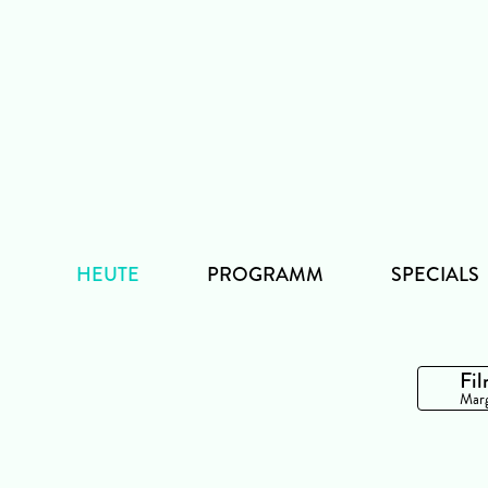
Zum
Inhalt
HEUTE
PROGRAMM
SPECIALS
Fil
Marg