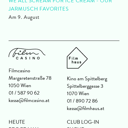
WE ALL SCREAM FOR ICE CREAM - OUR
JARMUSCH FAVORITES
A
Am 9. August
Filmcasino
Margaretenstraße 78
Kino am Spittelberg
1050 Wien
Spittelberggasse 3
01 / 587 90 62
1070 Wien
kassa@filmcasino.at
01 / 890 72 86
kassa@filmhaus.at
HEUTE
CLUB LOG-IN