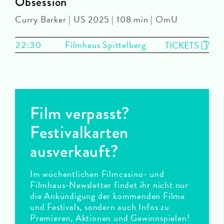
Obsession
Curry Barker | US 2025 | 108 min | OmU
22:30
Filmhaus Spittelberg
TICKETS
Film verpasst?
Festivalkarten
ausverkauft?
Im wöchentlichen Filmcasino- und
Filmhaus-Newsletter findet ihr nicht nur
die Ankündigung der kommenden Filme
und Festivals, sondern auch Infos zu
Premieren, Aktionen und Gewinnspielen!