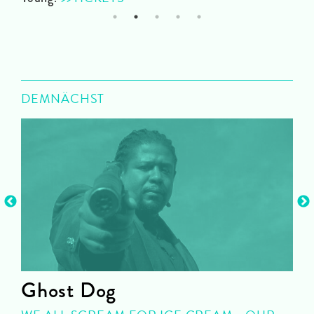
1
2
3
4
5
DEMNÄCHST
Ghost Dog