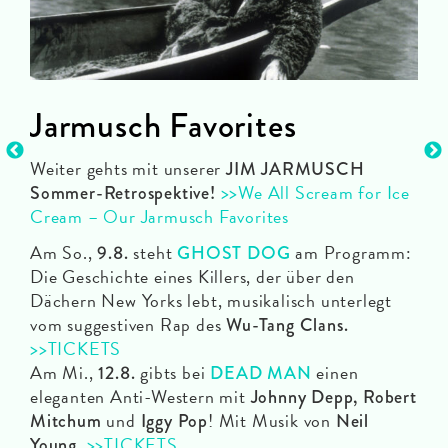
Jarmusch Favorites
Wi
Weiter gehts mit unserer
Wir
JIM JARMUSCH
>>We All Scream for Ice
Sommer-Retrospektive!
Wer
Cream – Our Jarmusch Favorites
Mög
nd
Am So.,
steht
am Programm:
und
9.8.
GHOST DOG
d
Die Geschichte eines Killers, der über den
man
Dächern New Yorks lebt, musikalisch unterlegt
im 
vom suggestiven Rap des
ein
Wu-Tang Clans.
cher
>>TICKETS
Emp
Am Mi.,
gibts bei
einen
12.8.
DEAD MAN
Fol
eleganten Anti-Western mit
Johnny Depp, Robert
und
! Mit Musik von
Mitchum
Iggy Pop
Neil
.
>>TICKETS
Young