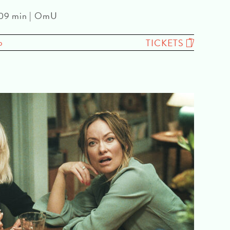
 109 min | OmU
o
TICKETS