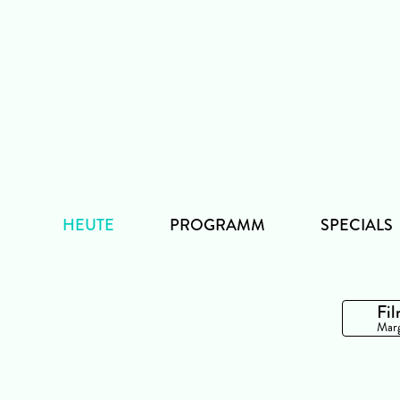
Zum
Inhalt
HEUTE
PROGRAMM
SPECIALS
Fil
Marg