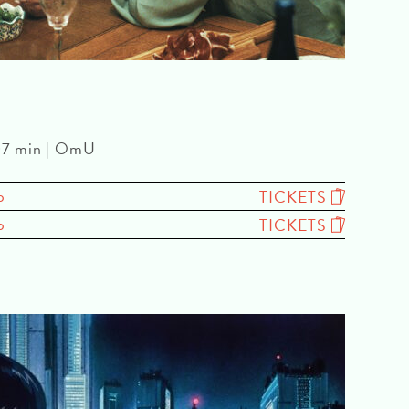
107 min | OmU
o
TICKETS
o
TICKETS