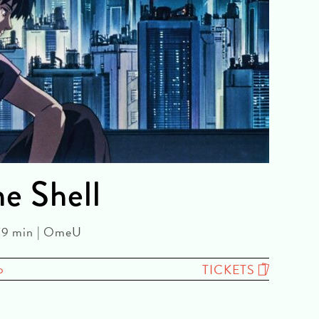
he Shell
 79 min | OmeU
o
TICKETS