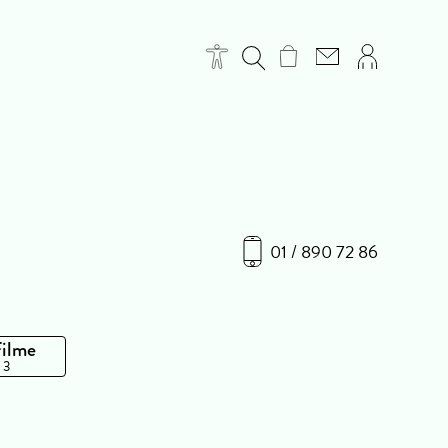
01 / 890 72 86
Filme
 3