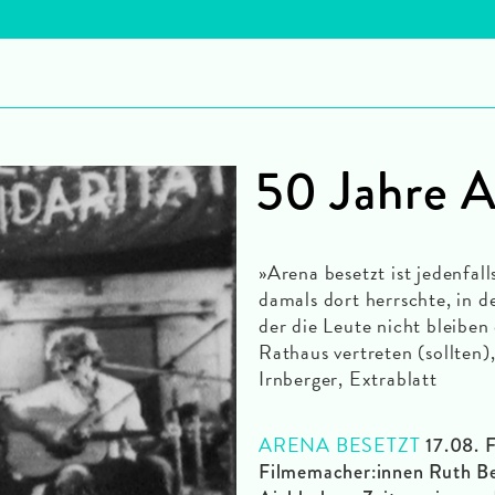
50 Jahre 
»Arena besetzt ist jedenfal
damals dort herrschte, in d
der die Leute nicht bleiben 
Rathaus vertreten (sollten)
Irnberger, Extrablatt
ARENA BESETZT
17.08. 
Filmemacher:innen Ruth Bec