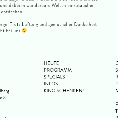
n und dabei in wunderbare Welten einzutauchen
 entdecken.
orge: Trotz Lüftung und gemütlicher Dunkelheit
cht bei uns
HEUTE
PROGRAMM
SPECIALS
INFOS
lberg
KINO SCHENKEN!
se 3
6
s.at