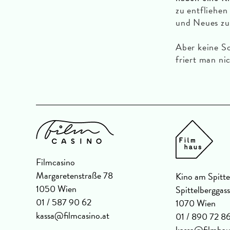
zu entfliehe
und Neues zu
Aber keine S
friert man ni
Filmcasino
Margaretenstraße 78
Kino am Spitte
1050 Wien
Spittelberggas
01 / 587 90 62
1070 Wien
kassa@filmcasino.at
01 / 890 72 8
kassa@filmhau