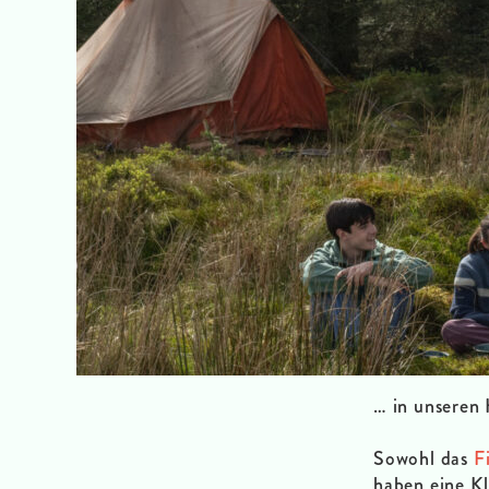
… in unseren 
Sowohl das
F
haben eine Kl