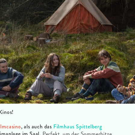
Kinos!
ilmcasino
, als auch das
Filmhaus Spittelberg
Perfekt, um der Sommerhitze
imanlage im Saal.