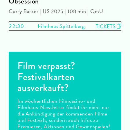
Obsession
Curry Barker | US 2025 | 108 min | OmU
22:30
Filmhaus Spittelberg
TICKETS
Film verpasst?
Festivalkarten
ausverkauft?
Im wöchentlichen Filmcasino- und
Filmhaus-Newsletter findet ihr nicht nur
die Ankündigung der kommenden Filme
und Festivals, sondern auch Infos zu
Premieren, Aktionen und Gewinnspielen!