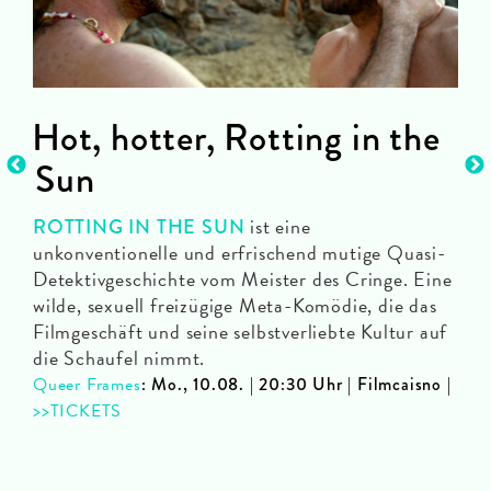
Hot, hotter, Rotting in the
Es
Sun
… i
Ice
Sow
ist eine
ROTTING IN THE SUN
Spi
unkonventionelle und erfrischend mutige Quasi-
mm:
Per
Detektivgeschichte vom Meister des Cringe. Eine
dab
wilde, sexuell freizügige Meta-Komödie, die das
t
Neu
Filmgeschäft und seine selbstverliebte Kultur auf
die Schaufel nimmt.
Abe
Queer Frames
: Mo., 10.08. | 20:30 Uhr | Filmcaisno |
Dun
>>TICKETS
bert