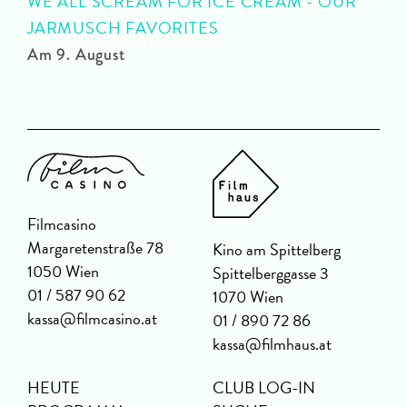
WE ALL SCREAM FOR ICE CREAM - OUR
JARMUSCH FAVORITES
A
Am 9. August
Filmcasino
Margaretenstraße 78
Kino am Spittelberg
1050 Wien
Spittelberggasse 3
01 / 587 90 62
1070 Wien
kassa@filmcasino.at
01 / 890 72 86
kassa@filmhaus.at
HEUTE
CLUB LOG-IN