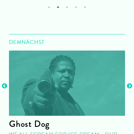
1
2
3
4
5
DEMNÄCHST
Ghost Dog