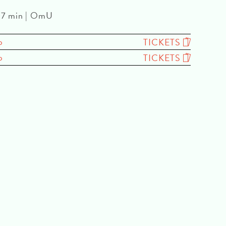
107 min | OmU
o
TICKETS
o
TICKETS