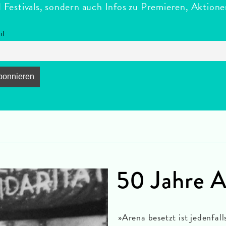
estivals, sondern auch Infos zu Premieren, Aktion
il
50 Jahre 
»Arena besetzt ist jedenfal