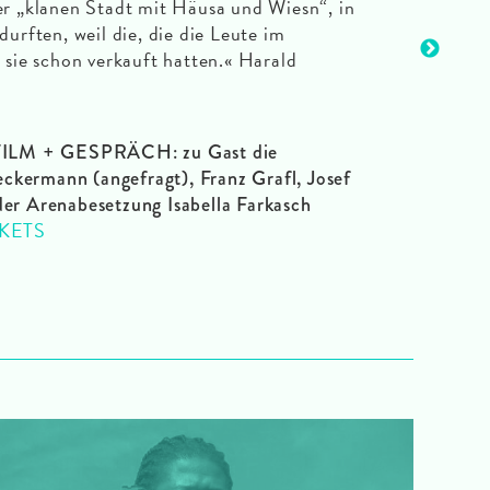
er „klanen Stadt mit Häusa und Wiesn“, in
durften, weil die, die die Leute im
, sie schon verkauft hatten.« Harald
FILM + GESPRÄCH: zu Gast die
kermann (angefragt), Franz Grafl, Josef
der Arenabesetzung Isabella Farkasch
CKETS