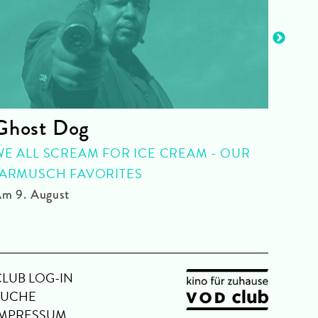
Ghost Dog
Rot
WE ALL SCREAM FOR ICE CREAM - OUR
QUEE
JARMUSCH FAVORITES
Am 10
m 9. August
CLUB LOG-IN
SUCHE
IMPRESSUM