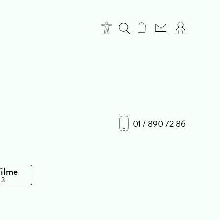
01 / 890 72 86
Filme
 3