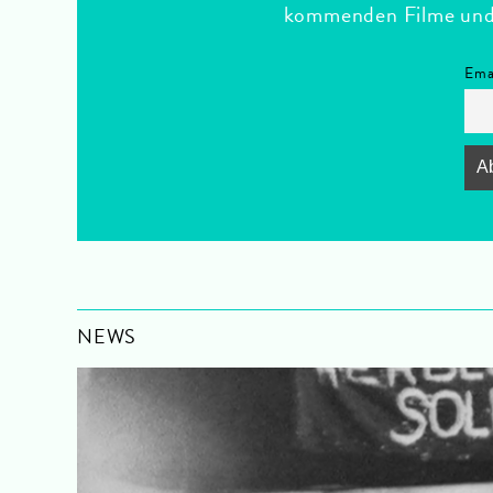
kommenden Filme und F
Ema
NEWS