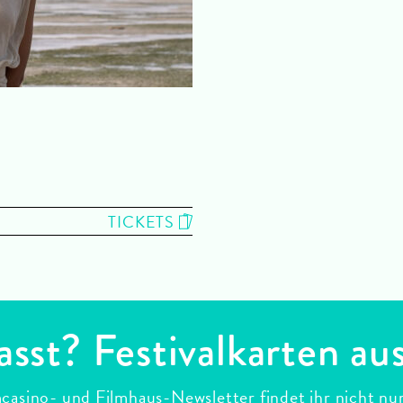
TICKETS
asst? Festivalkarten au
casino- und Filmhaus-Newsletter findet ihr nicht nu