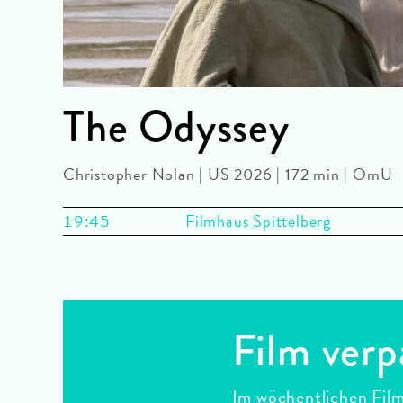
The Odyssey
Christopher Nolan | US 2026 | 172 min | OmU
19:45
Filmhaus Spittelberg
Film verp
Im wöchentlichen Film