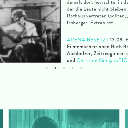
damals dort herrschte, in d
der die Leute nicht bleiben 
Rathaus vertreten (sollten)
Irnberger, Extrablatt
ARENA BESETZT
17.08. 
Filmemacher:innen Ruth Bec
Aichholzer, Zeitzeuginnen 
Christine König
>>TI
und
.
1
2
3
4
5