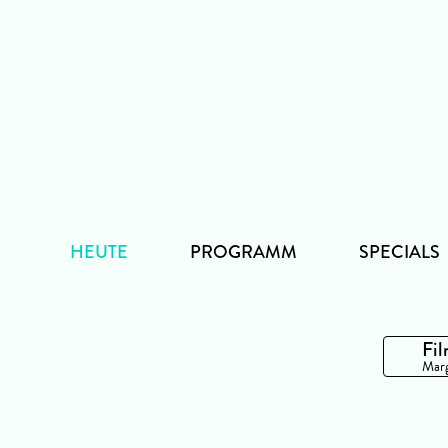
Zum
Inhalt
HEUTE
PROGRAMM
SPECIALS
Fil
Marg