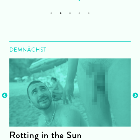
1
2
3
4
5
DEMNÄCHST
Rotting in the Sun