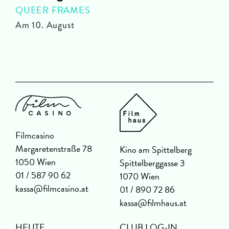
QUEER FRAMES
Am 10. August
A
Filmcasino
Margaretenstraße 78
Kino am Spittelberg
1050 Wien
Spittelberggasse 3
01 / 587 90 62
1070 Wien
kassa@filmcasino.at
01 / 890 72 86
kassa@filmhaus.at
HEUTE
CLUB LOG-IN