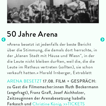
50 Jahre Arena
Ho
S
»Arena besetzt ist jedenfalls der beste Bericht
über die Stimmung, die damals dort herrschte, in
le
RO
der „klanen Stadt mit Häusa und Wiesn“, in der
en
unk
die Leute nicht bleiben durften, weil die, die die
Det
Leute im Rathaus vertreten (sollten), sie schon
rade
wil
verkauft hatten.« Harald Irnberger, Extrablatt
uch
Fil
ARENA BESETZT
17.08. FILM + GESPRÄCH:
die
zu Gast die Filmemacher:innen Ruth Beckermann
Que
(angefragt), Franz Grafl, Josef Aichholzer,
>>T
Zeitzeuginnen der Arenabesetzung Isabella
Christine König
>>TICKETS
Farkasch und
.