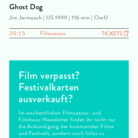
Ghost Dog
Jim Jarmusch | US 1999 | 116 min | OmU
20:15
Filmcasino
TICKETS
Film verpasst?
Festivalkarten
ausverkauft?
Im wöchentlichen Filmcasino- und
Filmhaus-Newsletter findet ihr nicht nur
die Ankündigung der kommenden Filme
und Festivals, sondern auch Infos zu