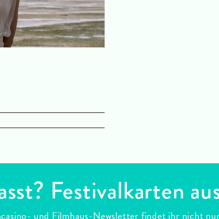
asst? Festivalkarten au
casino- und Filmhaus-Newsletter findet ihr nicht nu