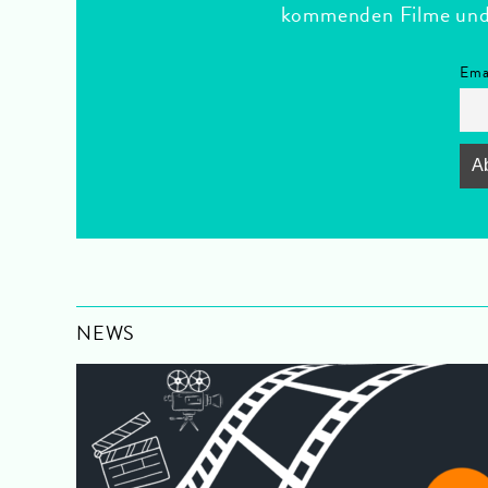
kommenden Filme und F
Ema
NEWS