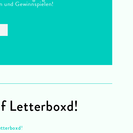
en und Gewinnspielen!
uf Letterboxd!
!
etterboxd