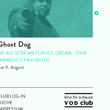
Ghost Dog
Rot
WE ALL SCREAM FOR ICE CREAM - OUR
QUEE
JARMUSCH FAVORITES
Am 10
m 9. August
CLUB LOG-IN
SUCHE
IMPRESSUM