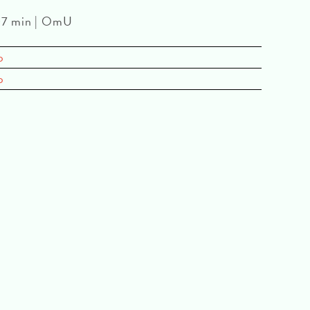
107 min | OmU
o
o