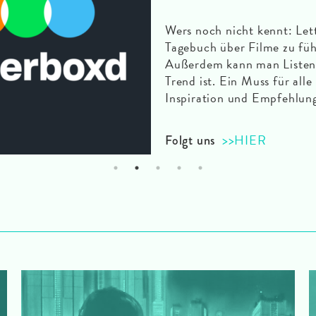
Wers noch nicht kennt: Lett
Tagebuch über Filme zu fü
Außerdem kann man Listen e
Trend ist. Ein Muss für alle
Inspiration und Empfehlun
>>HIER
Folgt uns
1
2
3
4
5