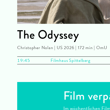
The Odyssey
Christopher Nolan | US 2026 | 172 min | OmU
19:45
Filmhaus Spittelberg
Film verp
Im wöchentlichen Film