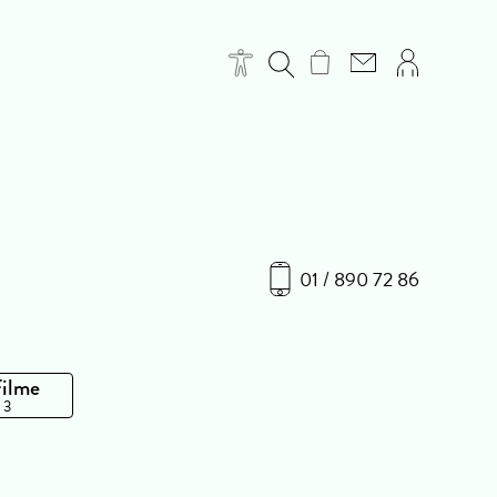
01 / 890 72 86
Filme
 3