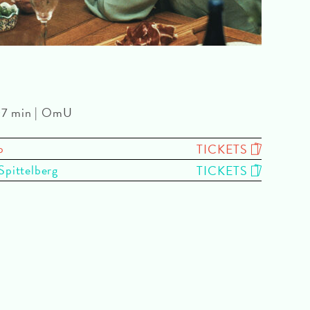
107 min | OmU
o
TICKETS
Spittelberg
TICKETS