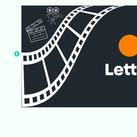
die
 in
ef