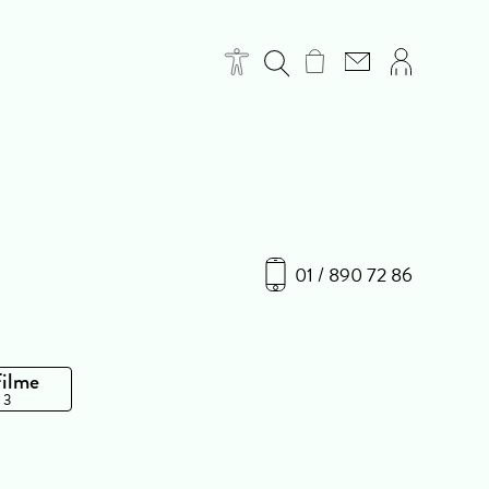
01 / 890 72 86
Filme
 3