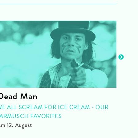
Dead Man
The
The
WE ALL SCREAM FOR ICE CREAM - OUR
JARMUSCH FAVORITES
WITH
m 12. August
Am 12