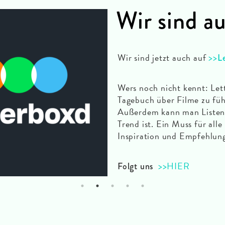
Wir sind a
Wir sind jetzt auch auf
>>
L
Wers noch nicht kennt: Lett
Tagebuch über Filme zu fü
Außerdem kann man Listen e
Trend ist. Ein Muss für alle
Inspiration und Empfehlun
>>HIER
Folgt uns
1
2
3
4
5