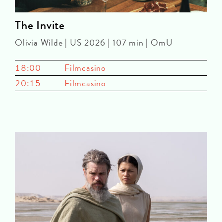
The Invite
Olivia Wilde | US 2026 | 107 min | OmU
18:00
Filmcasino
20:15
Filmcasino