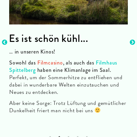
Es ist schön kühl...
Wi
hrt
Wir
… in unseren Kinos!
Wer
Sowohl das
Filmcasino
, als auch das
Filmhaus
Mög
Spittelberg
haben eine Klimanlage im Saal.
Perfekt, um der Sommerhitze zu entfliehen und
und
dabei in wunderbare Welten einzutauchen und
man
Neues zu entdecken.
im 
ein
Aber keine Sorge: Trotz Lüftung und gemütlicher
Emp
Dunkelheit friert man nicht bei uns
Fol