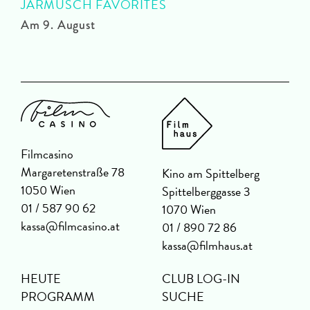
JARMUSCH FAVORITES
A
Am 9. August
Filmcasino
Margaretenstraße 78
Kino am Spittelberg
1050 Wien
Spittelberggasse 3
01 / 587 90 62
1070 Wien
kassa@filmcasino.at
01 / 890 72 86
kassa@filmhaus.at
HEUTE
CLUB LOG-IN
PROGRAMM
SUCHE