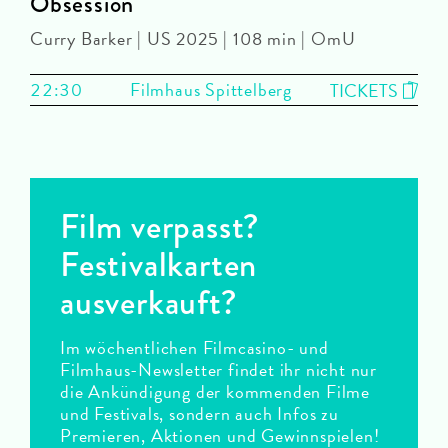
Obsession
Curry Barker | US 2025 | 108 min | OmU
22:30
Filmhaus Spittelberg
TICKETS
Film verpasst?
Festivalkarten
ausverkauft?
Im wöchentlichen Filmcasino- und
Filmhaus-Newsletter findet ihr nicht nur
die Ankündigung der kommenden Filme
und Festivals, sondern auch Infos zu
Premieren, Aktionen und Gewinnspielen!